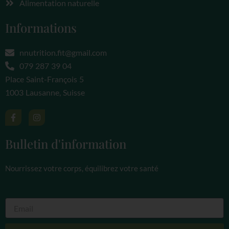
Alimentation naturelle
Informations
nnutrition.fit@gmail.com
079 287 39 04
Place Saint-François 5
1003 Lausanne, Suisse
F
I
a
n
c
s
e
t
Bulletin d'information
b
a
o
g
o
r
Nourrissez votre corps, équilibrez votre santé
k
a
-
m
f