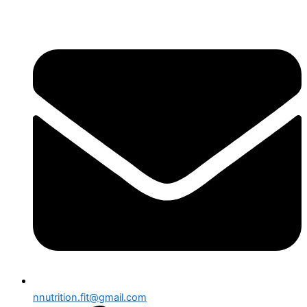
Aller
au
contenu
nnutrition.fit@gmail.com