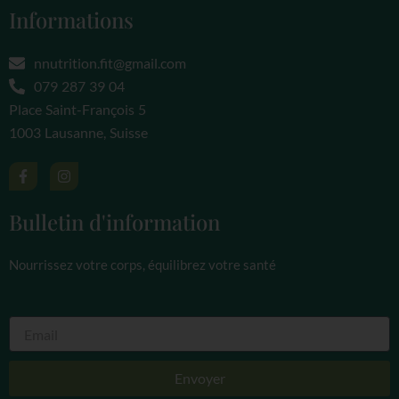
Informations
nnutrition.fit@gmail.com
079 287 39 04
Place Saint-François 5
1003 Lausanne, Suisse
F
I
a
n
c
s
e
t
Bulletin d'information
b
a
o
g
o
r
Nourrissez votre corps, équilibrez votre santé
k
a
-
m
f
Envoyer