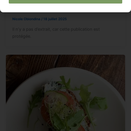
Protégé : Pain farine de lin et graines
Nicole Obiondina
/
18 juillet 2025
Il n’y a pas d’extrait, car cette publication est
protégée.