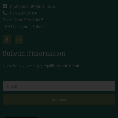
nnutrition.fit@gmail.com
079 287 39 04
Place Saint-François 5
1003 Lausanne, Suisse
F
I
a
n
c
s
e
t
Bulletin d'information
b
a
o
g
o
r
Nourrissez votre corps, équilibrez votre santé
k
a
-
m
f
Envoyer